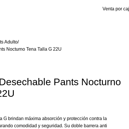
Venta por ca
Inicio De Sesión / Registrarse
$
ts Adulto
nts Nocturno Tena Talla G 22U
r Desechable Pants Nocturno
 22U
la G brindan máxima absorción y protección contra la
urando comodidad y seguridad. Su doble barrera anti