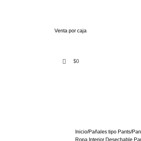
Venta por caja
$
0
Inicio De Sesión / Registrarse
$
0
Inicio
Pañales tipo Pants
Pan
Ropa Interior Desechable Pa