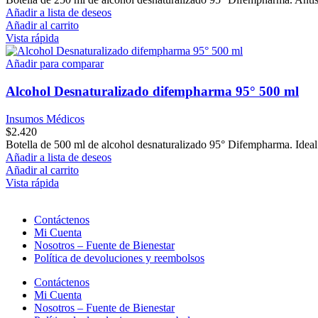
Añadir a lista de deseos
Añadir al carrito
Vista rápida
Añadir para comparar
Alcohol Desnaturalizado difempharma 95° 500 ml
Insumos Médicos
$
2.420
Botella de 500 ml de alcohol desnaturalizado 95° Difempharma. Ideal c
Añadir a lista de deseos
Añadir al carrito
Vista rápida
Contáctenos
Mi Cuenta
Nosotros – Fuente de Bienestar
Política de devoluciones y reembolsos
Contáctenos
Mi Cuenta
Nosotros – Fuente de Bienestar