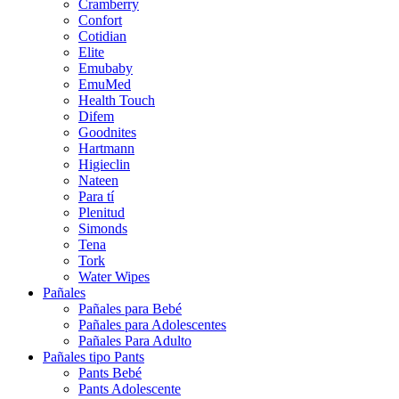
Cramberry
Confort
Cotidian
Elite
Emubaby
EmuMed
Health Touch
Difem
Goodnites
Hartmann
Higieclin
Nateen
Para tí
Plenitud
Simonds
Tena
Tork
Water Wipes
Pañales
Pañales para Bebé
Pañales para Adolescentes
Pañales Para Adulto
Pañales tipo Pants
Pants Bebé
Pants Adolescente