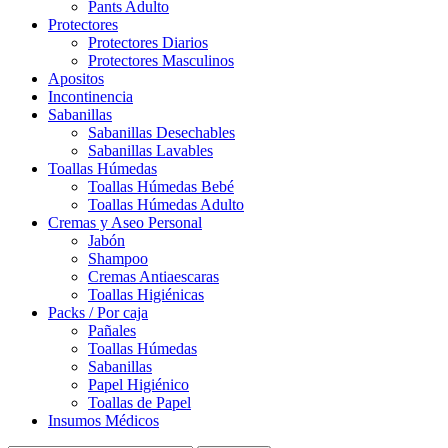
Pants Adulto
Protectores
Protectores Diarios
Protectores Masculinos
Apositos
Incontinencia
Sabanillas
Sabanillas Desechables
Sabanillas Lavables
Toallas Húmedas
Toallas Húmedas Bebé
Toallas Húmedas Adulto
Cremas y Aseo Personal
Jabón
Shampoo
Cremas Antiaescaras
Toallas Higiénicas
Packs / Por caja
Pañales
Toallas Húmedas
Sabanillas
Papel Higiénico
Toallas de Papel
Insumos Médicos