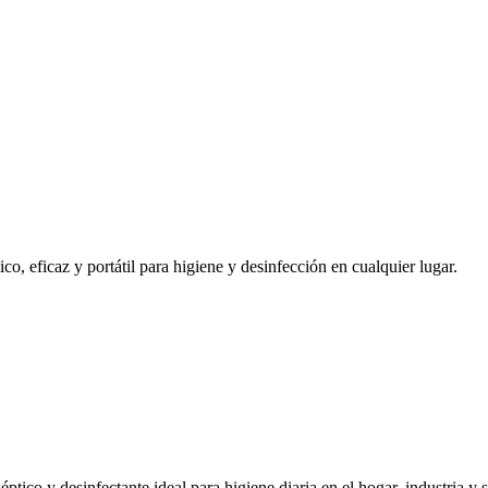
, eficaz y portátil para higiene y desinfección en cualquier lugar.
ico y desinfectante ideal para higiene diaria en el hogar, industria y s