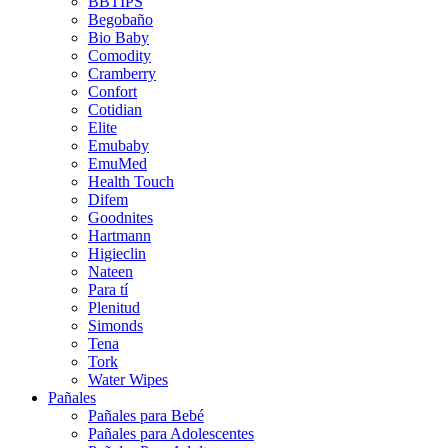
BBTIPS
Begobaño
Bio Baby
Comodity
Cramberry
Confort
Cotidian
Elite
Emubaby
EmuMed
Health Touch
Difem
Goodnites
Hartmann
Higieclin
Nateen
Para tí
Plenitud
Simonds
Tena
Tork
Water Wipes
Pañales
Pañales para Bebé
Pañales para Adolescentes