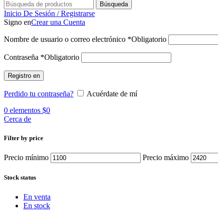
Búsqueda
Inicio De Sesión / Registrarse
Signo en
Crear una Cuenta
Nombre de usuario o correo electrónico
*
Obligatorio
Contraseña
*
Obligatorio
Registro en
Perdido tu contraseña?
Acuérdate de mí
0
elementos
$
0
Cerca de
Filter by price
Precio mínimo
Precio máximo
Stock status
En venta
En stock