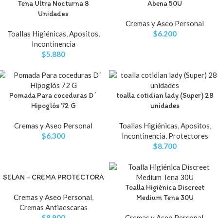
Tena Ultra Nocturna 8
Abena 50U
Unidades
Cremas y Aseo Personal
Toallas Higiénicas
,
Apositos
,
$
6.200
Incontinencia
$
5.880
Pomada Para coceduras D´
toalla cotidian lady (Super) 28
Hipoglós 72 G
unidades
Cremas y Aseo Personal
Toallas Higiénicas
,
Apositos
,
$
6.300
Incontinencia
,
Protectores
$
8.700
SELAN – CREMA PROTECTORA
Toalla Higiénica Discreet
Cremas y Aseo Personal
,
Medium Tena 30U
Cremas Antiaescaras
$
8.900
Cremas y Aseo Personal
,