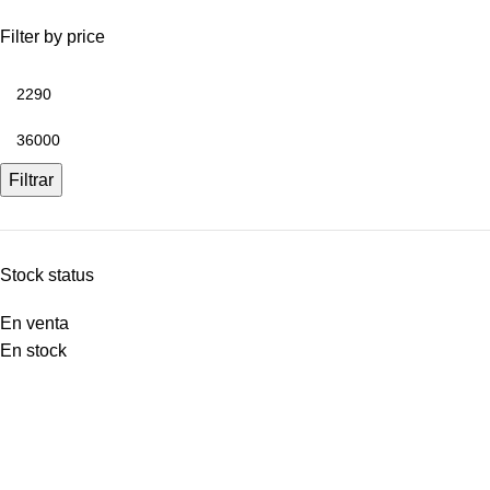
Filter by price
Filtrar
Stock status
En venta
En stock
Contáctenos
Mi Cuenta
Nosotros – Fuente de Bienestar
Política de devoluciones y reembolsos