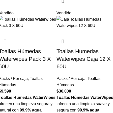
Vendido
Vendido
Toallas Húmedas
Toallas Humedas
Waterwipes Pack 3 X
Waterwipes Caja 12 X
60U
60U
Packs / Por caja
,
Toallas
Packs / Por caja
,
Toallas
Húmedas
Húmedas
$
9.590
$
36.000
Toallas Húmedas WaterWipes
Toallas Húmedas WaterWipe
ofrecen una limpieza segura y
ofrecen una limpieza suave y
natural con
99.9% agua
segura con
99.9% agua