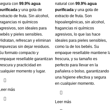
segura con
99.9% agua
natural con
99.9% agua
purificada
y una gota de
purificada
y una gota de
extracto de fruta. Sin alcohol,
extracto de fruta. Son
fragancias ni químicos
hipoalergénicas, sin alcohol,
agresivos, son ideales para
fragancias ni químicos
bebés y pieles sensibles.
agresivos, lo que las hace
Hidratan, refrescan y eliminan
ideales para pieles sensibles,
impurezas sin dejar residuos.
como la de los bebés. Su
Su formato compacto y
empaque resellable mantiene l
empaque resellable garantizan
frescura, y su tamaño es
frescura y practicidad en
perfecto para llevar en la
cualquier momento y lugar.
pañalera o bolso, garantizando
una higiene efectiva y segura
en cualquier momento.
Leer más
Leer más