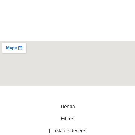
Contáctenos
Mi Cuenta
Nosotros – Fuente de Bienestar
Política de devoluciones y reembolsos
Recent Posts
Tienda
Filtros
Lista de deseos