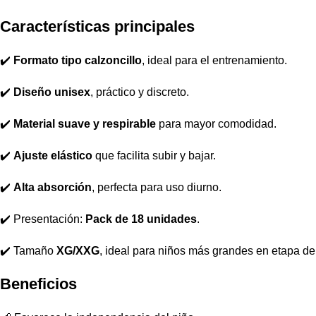
Características principales
✔️
Formato tipo calzoncillo
, ideal para el entrenamiento.
✔️
Diseño unisex
, práctico y discreto.
✔️
Material suave y respirable
para mayor comodidad.
✔️
Ajuste elástico
que facilita subir y bajar.
✔️
Alta absorción
, perfecta para uso diurno.
✔️ Presentación:
Pack de 18 unidades
.
✔️ Tamaño
XG/XXG
, ideal para niños más grandes en etapa de
Beneficios