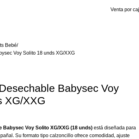
Venta por ca
Inicio De Sesión / Registrarse
$
ts Bebé
abysec Voy Solito 18 unds XG/XXG
r Desechable Babysec Voy
ds XG/XXG
e Babysec Voy Solito XG/XXG (18 unds)
está diseñada para
 pañal. Su formato tipo calzoncillo ofrece comodidad, ajuste