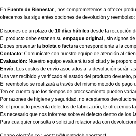
En
Fuente de Bienestar
, nos comprometemos a ofrecer producto
ofrecemos las siguientes opciones de devolución y reembolso:
Dispones de un plazo de
10 días hábiles
desde la recepción de
El producto debe estar en su
empaque original
, sin signos de
Debes presentar la
boleta o factura
correspondiente a la comp
Contacto:
Comunícate con nuestro equipo de atención al client
Evaluación:
Nuestro equipo evaluará tu solicitud y te proporci
Envío:
Los costos de envío asociados a la devolución serán asu
Una vez recibido y verificado el estado del producto devuelto
El reembolso se realizará a través del mismo método de pago ut
Ten en cuenta que los tiempos de procesamiento pueden variar
Por razones de higiene y seguridad, no aceptamos devoluciones
Si el producto presenta defectos de fabricación, te ofrecemos l
Es necesario que nos informes sobre el defecto dentro de los
1
Para cualquier consulta o solicitud relacionada con devolucion
Correo
electrónico
:
ventas
@fuentedebienestar.cl