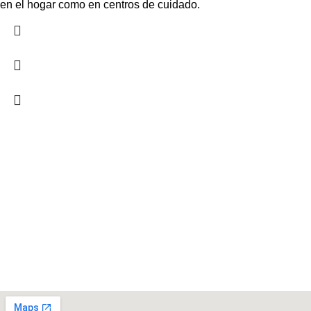
en el hogar como en centros de cuidado.
Contáctenos
Mi Cuenta
Nosotros – Fuente de Bienestar
Política de devoluciones y reembolsos
Contáctenos
Mi Cuenta
Nosotros – Fuente de Bienestar
Política de devoluciones y reembolsos