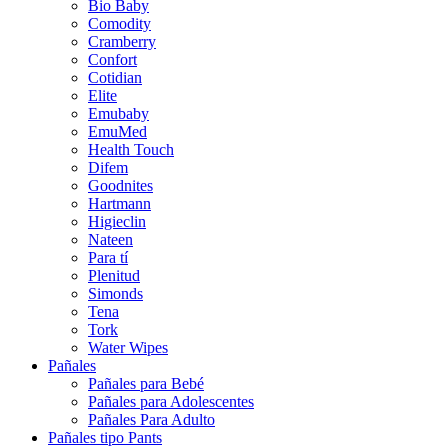
Bio Baby
Comodity
Cramberry
Confort
Cotidian
Elite
Emubaby
EmuMed
Health Touch
Difem
Goodnites
Hartmann
Higieclin
Nateen
Para tí
Plenitud
Simonds
Tena
Tork
Water Wipes
Pañales
Pañales para Bebé
Pañales para Adolescentes
Pañales Para Adulto
Pañales tipo Pants