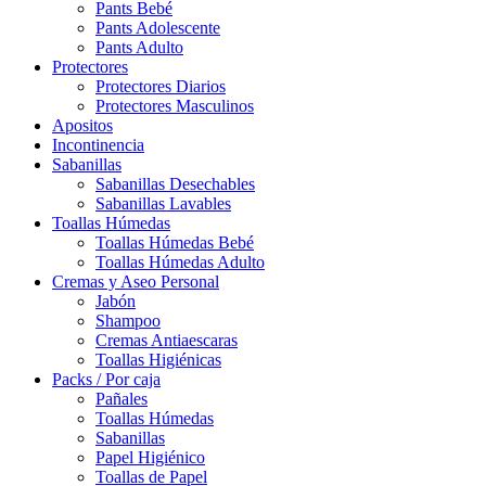
Pants Bebé
Pants Adolescente
Pants Adulto
Protectores
Protectores Diarios
Protectores Masculinos
Apositos
Incontinencia
Sabanillas
Sabanillas Desechables
Sabanillas Lavables
Toallas Húmedas
Toallas Húmedas Bebé
Toallas Húmedas Adulto
Cremas y Aseo Personal
Jabón
Shampoo
Cremas Antiaescaras
Toallas Higiénicas
Packs / Por caja
Pañales
Toallas Húmedas
Sabanillas
Papel Higiénico
Toallas de Papel