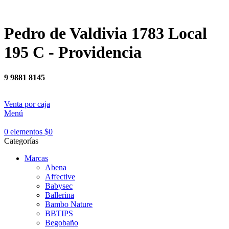
Pedro de Valdivia 1783 Local
195 C - Providencia
9 9881 8145
Venta por caja
Menú
0
elementos
$
0
Categorías
Marcas
Abena
Affective
Babysec
Ballerina
Bambo Nature
BBTIPS
Begobaño