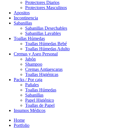
Protectores Diarios
Protectores Masculinos
Apositos
Incontinencia
Sabanillas
Sabanillas Desechables
Sabanillas Lavables
Toallas Húmedas
Toallas Húmedas Bebé
Toallas Húmedas Adulto
Cremas y Aseo Personal
Jabón
Shampoo
Cremas Antiaescaras
Toallas Higiénicas
Packs / Por caja
Pañales
Toallas Húmedas
Sabanillas
Papel Higiénico
Toallas de Papel
Insumos Médicos
Home
Portfolio