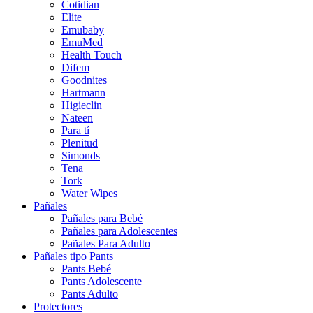
Cotidian
Elite
Emubaby
EmuMed
Health Touch
Difem
Goodnites
Hartmann
Higieclin
Nateen
Para tí
Plenitud
Simonds
Tena
Tork
Water Wipes
Pañales
Pañales para Bebé
Pañales para Adolescentes
Pañales Para Adulto
Pañales tipo Pants
Pants Bebé
Pants Adolescente
Pants Adulto
Protectores