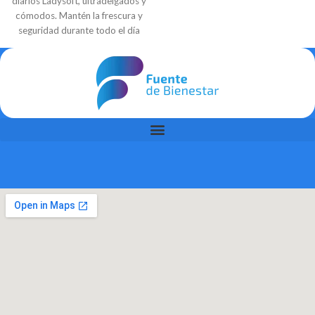
diarios Ladysoft, ultradelgados y
mientras que su material suave y
cómodos. Mantén la frescura y
transpirable ayuda a mantener la
seguridad durante todo el día
piel seca y protegida. Con
con máxima discreción.
adhesión segura y fácil
aplicación, es ideal para uso
hospitalario o en el hogar. Su
presentación de 20 unidades
garantiza un suministro práctico
y eficiente.