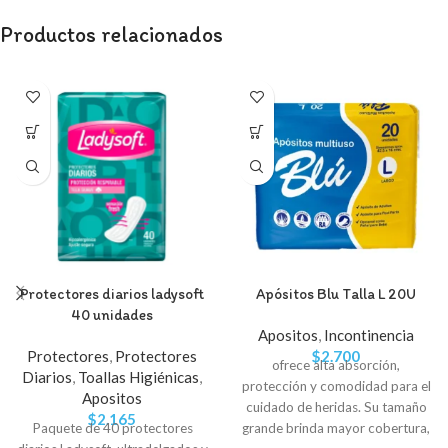
Productos relacionados
Protectores diarios ladysoft
Apósitos Blu Talla L 20U
40 unidades
Apositos
,
Incontinencia
Protectores
,
Protectores
$
2.700
ofrece alta absorción,
Diarios
,
Toallas Higiénicas
,
protección y comodidad para el
Apositos
cuidado de heridas. Su tamaño
$
2.165
Paquete de 40 protectores
grande brinda mayor cobertura,