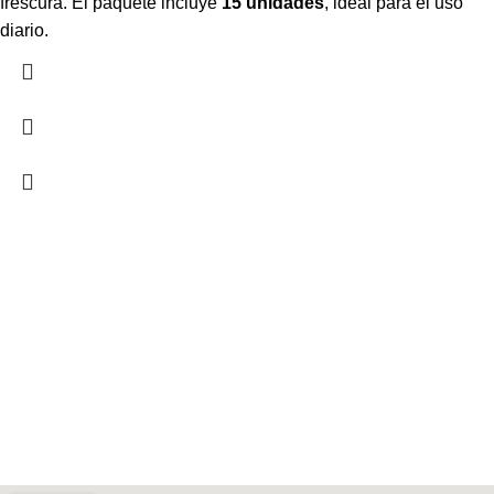
frescura. El paquete incluye
15 unidades
, ideal para el uso
diario.
Contáctenos
Mi Cuenta
Nosotros – Fuente de Bienestar
Política de devoluciones y reembolsos
Contáctenos
Mi Cuenta
Nosotros – Fuente de Bienestar
Política de devoluciones y reembolsos