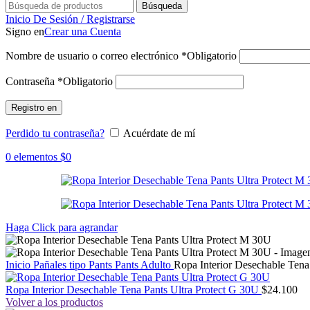
Búsqueda
Inicio De Sesión / Registrarse
Signo en
Crear una Cuenta
Nombre de usuario o correo electrónico
*
Obligatorio
Contraseña
*
Obligatorio
Registro en
Perdido tu contraseña?
Acuérdate de mí
0
elementos
$
0
Haga Click para agrandar
Inicio
Pañales tipo Pants
Pants Adulto
Ropa Interior Desechable Tena
Ropa Interior Desechable Tena Pants Ultra Protect G 30U
$
24.100
Volver a los productos