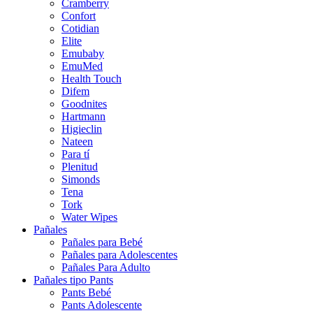
Cramberry
Confort
Cotidian
Elite
Emubaby
EmuMed
Health Touch
Difem
Goodnites
Hartmann
Higieclin
Nateen
Para tí
Plenitud
Simonds
Tena
Tork
Water Wipes
Pañales
Pañales para Bebé
Pañales para Adolescentes
Pañales Para Adulto
Pañales tipo Pants
Pants Bebé
Pants Adolescente