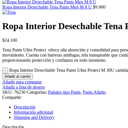
Ropa Interior Desechable Tena Pants Men M 8 U
$
9.900
Ropa Interior Desechable Tena 
$
24.100
Tena Pants Ultra Protect ofrece alta absorción y comodidad para perso
movimiento. Cuenta con barreras antifugas, tela transpirable que cuida l
proporcionando protección y confianza en todo momento.
Ropa Interior Desechable Tena Pants Ultra Protect M 30U cantid
Añadir al carrito
Añadir para comparar
Añadir a lista de deseos
SKU:
76230
Categorías:
Pañales tipo Pants
,
Pants Adulto
Compartir:
Descripción
Información adicional
Shipping and Delivery
Descripción