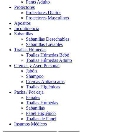
Pants Adulto
Protectores
Protectores Diarios
Protectores Masculinos
Apositos
Incontinencia
Sabanillas
Sabanillas Desechables
Sabanillas Lavables
Toallas Húmedas
Toallas Húmedas Bebé
Toallas Húmedas Adulto
Cremas y Aseo Personal
Jabón
Shampoo
Cremas Antiaescaras
Toallas Higiénicas
Packs / Por caja
Pañales
Toallas Húmedas
Sabanillas
Papel Higiénico
Toallas de Papel
Insumos Médicos