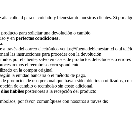
ta calidad para el cuidado y bienestar de nuestros clientes. Si por alg
 producto para solicitar una devolución o cambio.
 uso y en
perfectas condiciones
.
a.
 a través del correo electrónico
ventas@fuentedebienestar .cl
o al telé
onará las instrucciones para proceder con la devolución.
idos por el cliente, salvo en casos de productos defectuosos o errores 
 procesaremos el reembolso correspondiente.
lizado en la compra original.
según la entidad bancaria o el método de pago.
e productos de uso personal que hayan sido abiertos o utilizados, como
a opción de cambio o reembolso sin costo adicional.
 días hábiles
posteriores a la recepción del producto.
embolsos, por favor, comuníquese con nosotros a través de: