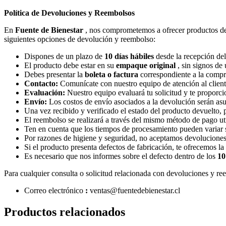
Política de Devoluciones y Reembolsos
En
Fuente de Bienestar
, nos comprometemos a ofrecer productos de al
siguientes opciones de devolución y reembolso:
Dispones de un plazo de
10 días hábiles
desde la recepción del
El producto debe estar en su
empaque original
, sin signos de
Debes presentar la
boleta o factura
correspondiente a la compr
Contacto:
Comunícate con nuestro equipo de atención al cliente
Evaluación:
Nuestro equipo evaluará tu solicitud y te proporci
Envío:
Los costos de envío asociados a la devolución serán asum
Una vez recibido y verificado el estado del producto devuelto,
El reembolso se realizará a través del mismo método de pago uti
Ten en cuenta que los tiempos de procesamiento pueden variar 
Por razones de higiene y seguridad, no aceptamos devoluciones d
Si el producto presenta defectos de fabricación, te ofrecemos l
Es necesario que nos informes sobre el defecto dentro de los
10
Para cualquier consulta o solicitud relacionada con devoluciones y re
Correo
electrónico
:
ventas
@fuentedebienestar.cl
Productos relacionados