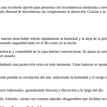
 una excelente opción para personas con incontinencia moderada a seve
dando libertad de movimiento sin comprometer la absorción. Gracias a s
interior desechable retiene rápidamente la humedad y la aleja de la pi
ionando seguridad tanto en el día como en la noche.
 apariencia y comodidad de la ropa interior convencional. Se ajusta al c
el usuario.
 brindando una protección extra en todo momento. Estas barreras se ajust
enda permite la circulación del aire, reduciendo la humedad y el riesgo de
ores indeseados, garantizando frescura y discreción a lo largo del día.
. Además, cuenta con costuras laterales desgarrables que facilitan su r