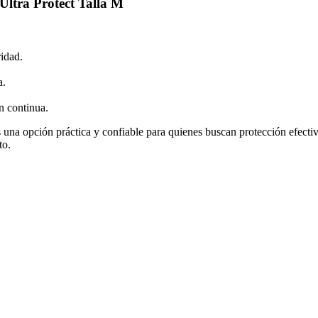
Ultra Protect Talla M
ridad.
a.
n continua.
una opción práctica y confiable para quienes buscan protección efecti
to.