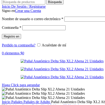
Búsqueda
Inicio De Sesión / Registrarse
Signo en
Crear una Cuenta
Obligatorio
Nombre de usuario o correo electrónico
*
Obligatorio
Contraseña
*
Registro en
Perdido tu contraseña?
Acuérdate de mí
0
elementos
$
0
Haga Click para agrandar
Inicio
Pañales
Pañales de Adulto
Pañal Anatómico Delta Slip XL2 A