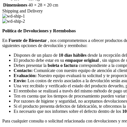
Dimensiones
40 × 28 × 20 cm
Shipping and Delivery
Política de Devoluciones y Reembolsos
En
Fuente de Bienestar
, nos comprometemos a ofrecer productos de al
siguientes opciones de devolución y reembolso:
Dispones de un plazo de
10 días hábiles
desde la recepción del
El producto debe estar en su
empaque original
, sin signos de
Debes presentar la
boleta o factura
correspondiente a la compr
Contacto:
Comunícate con nuestro equipo de atención al cliente
Evaluación:
Nuestro equipo evaluará tu solicitud y te proporci
Envío:
Los costos de envío asociados a la devolución serán asum
Una vez recibido y verificado el estado del producto devuelto,
El reembolso se realizará a través del mismo método de pago uti
Ten en cuenta que los tiempos de procesamiento pueden variar 
Por razones de higiene y seguridad, no aceptamos devoluciones d
Si el producto presenta defectos de fabricación, te ofrecemos l
Es necesario que nos informes sobre el defecto dentro de los
10
Para cualquier consulta o solicitud relacionada con devoluciones y re