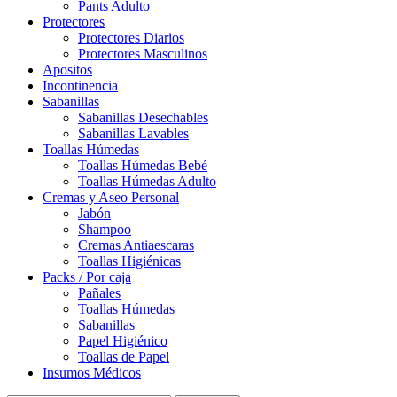
Pants Adulto
Protectores
Protectores Diarios
Protectores Masculinos
Apositos
Incontinencia
Sabanillas
Sabanillas Desechables
Sabanillas Lavables
Toallas Húmedas
Toallas Húmedas Bebé
Toallas Húmedas Adulto
Cremas y Aseo Personal
Jabón
Shampoo
Cremas Antiaescaras
Toallas Higiénicas
Packs / Por caja
Pañales
Toallas Húmedas
Sabanillas
Papel Higiénico
Toallas de Papel
Insumos Médicos