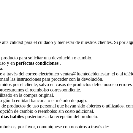
ta calidad para el cuidado y bienestar de nuestros clientes. Si por alg
 producto para solicitar una devolución o cambio.
 uso y en
perfectas condiciones
.
a.
 a través del correo electrónico
ventas@fuentedebienestar .cl
o al telé
onará las instrucciones para proceder con la devolución.
idos por el cliente, salvo en casos de productos defectuosos o errores 
 procesaremos el reembolso correspondiente.
lizado en la compra original.
según la entidad bancaria o el método de pago.
e productos de uso personal que hayan sido abiertos o utilizados, como
a opción de cambio o reembolso sin costo adicional.
 días hábiles
posteriores a la recepción del producto.
embolsos, por favor, comuníquese con nosotros a través de: