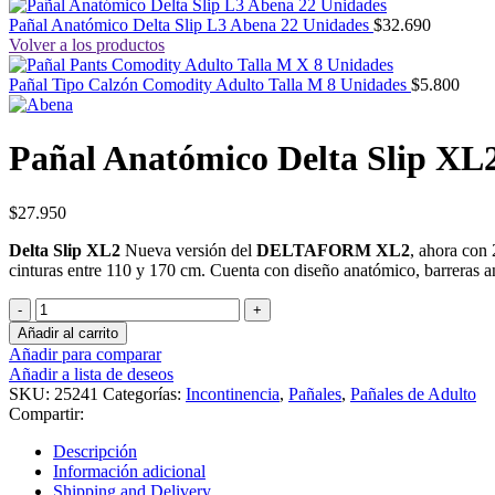
Pañal Anatómico Delta Slip L3 Abena 22 Unidades
$
32.690
Volver a los productos
Pañal Tipo Calzón Comodity Adulto Talla M 8 Unidades
$
5.800
Pañal Anatómico Delta Slip XL
$
27.950
Delta Slip XL2
Nueva versión del
DELTAFORM XL2
, ahora con 
cinturas entre 110 y 170 cm. Cuenta con diseño anatómico, barreras an
Pañal
Anatómico
Añadir al carrito
Delta
Añadir para comparar
Slip
Añadir a lista de deseos
XL2
SKU:
25241
Categorías:
Incontinencia
,
Pañales
,
Pañales de Adulto
Abena
Compartir:
21
Unidades
Descripción
cantidad
Información adicional
Shipping and Delivery