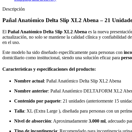
Descripción
Pañal Anatómico Delta Slip XL2 Abena – 21 Unidad
El
Pañal Anatómico Delta Slip XL2 Abena
es la nueva presentació
actualización, no solo se mantiene la calidad clínica y confiabilidad
en el uso.
Este modelo ha sido diseñado específicamente para personas con
inc
domiciliario como institucional, siendo una solución eficaz para
perso
Características y especificaciones del producto:
Nombre actual
: Pañal Anatómico Delta Slip XL2 Abena
Nombre anterior
: Pañal Anatómico DELTAFORM XL2 Abe
Contenido por paquete
: 21 unidades (anteriormente 15 unida
Talla
: XL (Extra Large ), diseñada para personas con un períme
Nivel de absorción
: Aproximadamente
3.000 ml
, adecuado par
Tipo de incontinencia
: Recomendado para incontinencia urinar