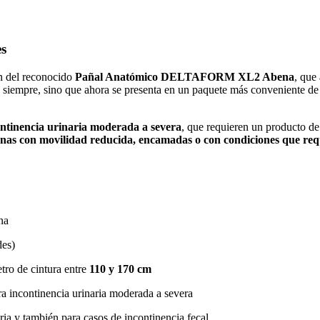
es
n del reconocido
Pañal Anatómico DELTAFORM XL2 Abena
, que
 de siempre, sino que ahora se presenta en un paquete más conveniente d
ontinencia urinaria moderada a severa
, que requieren un producto d
nas con movilidad reducida, encamadas o con condiciones que req
na
des)
tro de cintura entre
110 y 170 cm
a incontinencia urinaria moderada a severa
ia y también para casos de incontinencia fecal