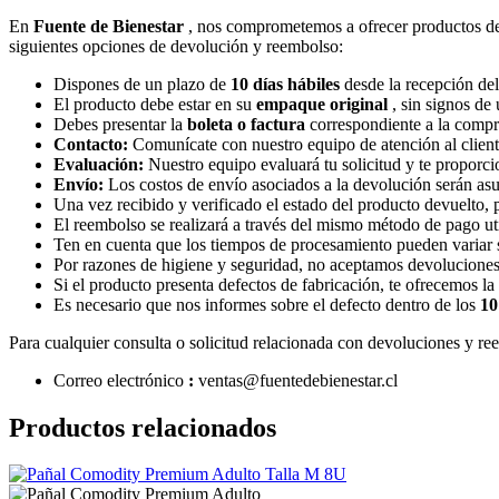
En
Fuente de Bienestar
, nos comprometemos a ofrecer productos de al
siguientes opciones de devolución y reembolso:
Dispones de un plazo de
10 días hábiles
desde la recepción del
El producto debe estar en su
empaque original
, sin signos de
Debes presentar la
boleta o factura
correspondiente a la compr
Contacto:
Comunícate con nuestro equipo de atención al cliente
Evaluación:
Nuestro equipo evaluará tu solicitud y te proporci
Envío:
Los costos de envío asociados a la devolución serán asum
Una vez recibido y verificado el estado del producto devuelto,
El reembolso se realizará a través del mismo método de pago uti
Ten en cuenta que los tiempos de procesamiento pueden variar 
Por razones de higiene y seguridad, no aceptamos devoluciones d
Si el producto presenta defectos de fabricación, te ofrecemos l
Es necesario que nos informes sobre el defecto dentro de los
10
Para cualquier consulta o solicitud relacionada con devoluciones y re
Correo
electrónico
:
ventas
@fuentedebienestar.cl
Productos relacionados