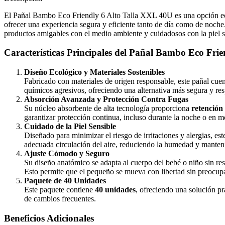
El Pañal Bambo Eco Friendly 6 Alto Talla XXL 40U es una opción eco
ofrecer una experiencia segura y eficiente tanto de día como de noche
productos amigables con el medio ambiente y cuidadosos con la piel 
Características Principales del Pañal Bambo Eco Frie
Diseño Ecológico y Materiales Sostenibles
Fabricado con materiales de origen responsable, este pañal cuen
químicos agresivos, ofreciendo una alternativa más segura y re
Absorción Avanzada y Protección Contra Fugas
Su núcleo absorbente de alta tecnología proporciona
retención 
garantizar protección continua, incluso durante la noche o en 
Cuidado de la Piel Sensible
Diseñado para minimizar el riesgo de irritaciones y alergias, es
adecuada circulación del aire, reduciendo la humedad y mantenie
Ajuste Cómodo y Seguro
Su diseño anatómico se adapta al cuerpo del bebé o niño sin re
Esto permite que el pequeño se mueva con libertad sin preocup
Paquete de 40 Unidades
Este paquete contiene
40 unidades
, ofreciendo una solución pr
de cambios frecuentes.
Beneficios Adicionales