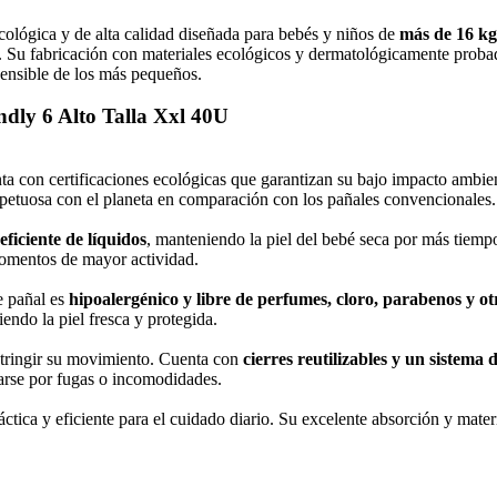
lógica y de alta calidad diseñada para bebés y niños de
más de 16 kg
. Su fabricación con materiales ecológicos y dermatológicamente probad
sensible de los más pequeños.
ndly 6 Alto Talla Xxl 40U
ta con certificaciones ecológicas que garantizan su bajo impacto ambien
spetuosa con el planeta en comparación con los pañales convencionales.
eficiente de líquidos
, manteniendo la piel del bebé seca por más tiempo
momentos de mayor actividad.
te pañal es
hipoalergénico y libre de perfumes, cloro, parabenos y otr
ndo la piel fresca y protegida.
stringir su movimiento. Cuenta con
cierres reutilizables y un sistema d
arse por fugas o incomodidades.
áctica y eficiente para el cuidado diario. Su excelente absorción y mater