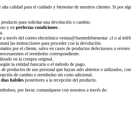
ta calidad para el cuidado y bienestar de nuestros clientes. Si por alg
 producto para solicitar una devolución o cambio.
 uso y en
perfectas condiciones
.
a.
 a través del correo electrónico
ventas@fuentedebienestar .cl
o al telé
onará las instrucciones para proceder con la devolución.
idos por el cliente, salvo en casos de productos defectuosos o errores 
 procesaremos el reembolso correspondiente.
lizado en la compra original.
según la entidad bancaria o el método de pago.
e productos de uso personal que hayan sido abiertos o utilizados, como
a opción de cambio o reembolso sin costo adicional.
 días hábiles
posteriores a la recepción del producto.
embolsos, por favor, comuníquese con nosotros a través de: