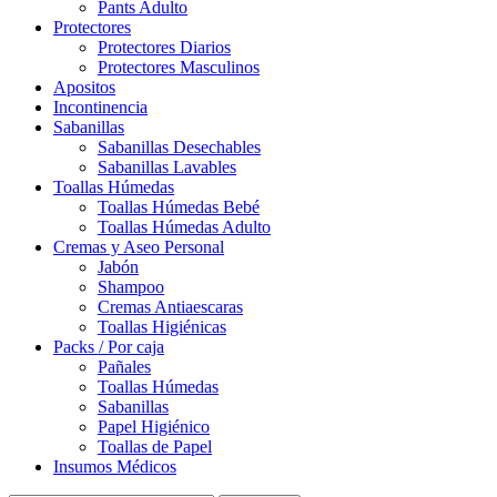
Pants Adulto
Protectores
Protectores Diarios
Protectores Masculinos
Apositos
Incontinencia
Sabanillas
Sabanillas Desechables
Sabanillas Lavables
Toallas Húmedas
Toallas Húmedas Bebé
Toallas Húmedas Adulto
Cremas y Aseo Personal
Jabón
Shampoo
Cremas Antiaescaras
Toallas Higiénicas
Packs / Por caja
Pañales
Toallas Húmedas
Sabanillas
Papel Higiénico
Toallas de Papel
Insumos Médicos