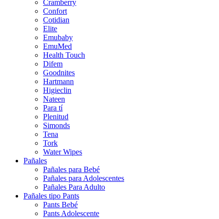
Cramberry
Confort
Cotidian
Elite
Emubaby
EmuMed
Health Touch
Difem
Goodnites
Hartmann
Higieclin
Nateen
Para tí
Plenitud
Simonds
Tena
Tork
Water Wipes
Pañales
Pañales para Bebé
Pañales para Adolescentes
Pañales Para Adulto
Pañales tipo Pants
Pants Bebé
Pants Adolescente