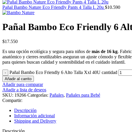
Pañal Bambo Nature Eco Friendly Pants 4 Talla L 20u
$
10.590
Pañal Bambo Eco Friendly 6 Alt
$
17.550
Es una opción ecológica y segura para niños de
más de 16 kg
. Fabri
anatómico y cierres reutilizables aseguran un ajuste cómodo y flexib
para quienes buscan calidad y sostenibilidad en el cuidado infantil.
Pañal Bambo Eco Friendly 6 Alto Talla Xxl 40U cantidad
Añadir al carrito
Añadir para comparar
Añadir a lista de deseos
SKU:
19266
Categorías:
Pañales
,
Pañales para Bebé
Compartir:
Descripción
Información adicional
Shipping and Delivery
Descripción