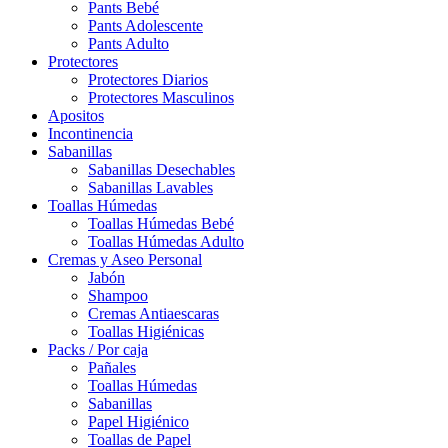
Pants Bebé
Pants Adolescente
Pants Adulto
Protectores
Protectores Diarios
Protectores Masculinos
Apositos
Incontinencia
Sabanillas
Sabanillas Desechables
Sabanillas Lavables
Toallas Húmedas
Toallas Húmedas Bebé
Toallas Húmedas Adulto
Cremas y Aseo Personal
Jabón
Shampoo
Cremas Antiaescaras
Toallas Higiénicas
Packs / Por caja
Pañales
Toallas Húmedas
Sabanillas
Papel Higiénico
Toallas de Papel