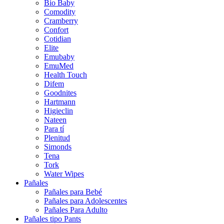
Bio Baby
Comodity
Cramberry
Confort
Cotidian
Elite
Emubaby
EmuMed
Health Touch
Difem
Goodnites
Hartmann
Higieclin
Nateen
Para tí
Plenitud
Simonds
Tena
Tork
Water Wipes
Pañales
Pañales para Bebé
Pañales para Adolescentes
Pañales Para Adulto
Pañales tipo Pants