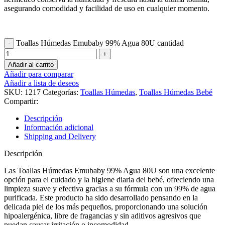
asegurando comodidad y facilidad de uso en cualquier momento.
Toallas Húmedas Emubaby 99% Agua 80U cantidad
Añadir al carrito
Añadir para comparar
Añadir a lista de deseos
SKU:
1217
Categorías:
Toallas Húmedas
,
Toallas Húmedas Bebé
Compartir:
Descripción
Información adicional
Shipping and Delivery
Descripción
Las Toallas Húmedas Emubaby 99% Agua 80U son una excelente
opción para el cuidado y la higiene diaria del bebé, ofreciendo una
limpieza suave y efectiva gracias a su fórmula con un 99% de agua
purificada. Este producto ha sido desarrollado pensando en la
delicada piel de los más pequeños, proporcionando una solución
hipoalergénica, libre de fragancias y sin aditivos agresivos que
puedan causar irritación o incomodidad.