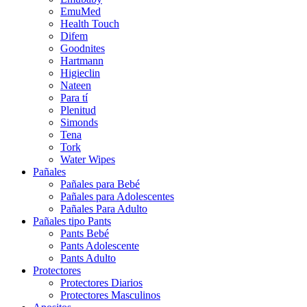
EmuMed
Health Touch
Difem
Goodnites
Hartmann
Higieclin
Nateen
Para tí
Plenitud
Simonds
Tena
Tork
Water Wipes
Pañales
Pañales para Bebé
Pañales para Adolescentes
Pañales Para Adulto
Pañales tipo Pants
Pants Bebé
Pants Adolescente
Pants Adulto
Protectores
Protectores Diarios
Protectores Masculinos