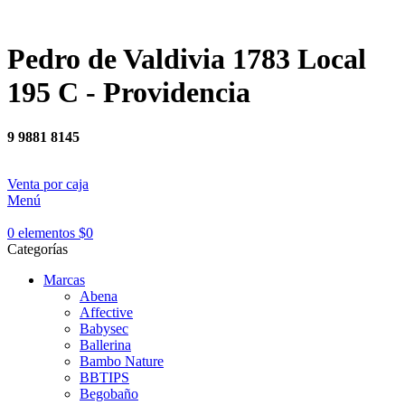
Pedro de Valdivia 1783 Local
195 C - Providencia
9 9881 8145
Venta por caja
Menú
0
elementos
$
0
Categorías
Marcas
Abena
Affective
Babysec
Ballerina
Bambo Nature
BBTIPS
Begobaño