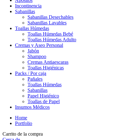
Apositos
Incontinencia
Sabanillas
Sabanillas Desechables
Sabanillas Lavables
Toallas Húmedas
Toallas Húmedas Bebé
Toallas Húmedas Adulto
Cremas y Aseo Personal
Jabón
Shampoo
Cremas Antiaescaras
Toallas Higiénicas
Packs / Por caja
Pañales
Toallas Húmedas
Sabanillas
Papel Higiénico
Toallas de Papel
Insumos Médicos
Home
Portfolio
Carrito de la compra
Cerca de