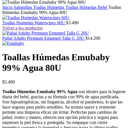
Inicio
Sabanillas
Toallas Húmedas
Toallas Húmedas Bebé
Toallas
Húmedas Emubaby 99% Agua 80U
Toallas Humedas Waterwipes 60U
$
3.490
Volver a los productos
Pañal Adulto Premium Emumed Talla G 20U
$
14.200
Toallas Húmedas Emubaby
99% Agua 80U
$
2.490
Toallas Húmedas Emubaby 99% Agua
son ideales para la higiene
diaria del bebé, gracias a su fórmula con 99% de agua purificada.
Son hipoalergénicas, sin fragancia, alcohol ni parabenos, lo que las
hace seguras para pieles sensibles. Su textura suave y resistente
permite una limpieza eficaz sin irritar. Perfectas para cambios de
pañal, rostro y manos, ofrecen una opción práctica y segura para
mantener la piel fresca y protegida. Su empaque con cierre
hermético conserva la humedad y frescura hasta la última toallita,